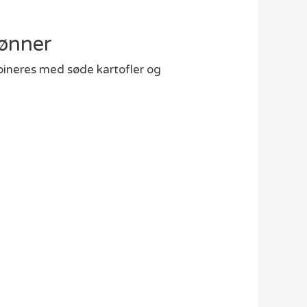
bønner
mbineres med søde kartofler og