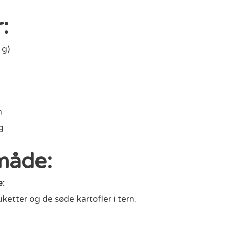
:
 g)
n
g
måde:
e:
ketter og de søde kartofler i tern.