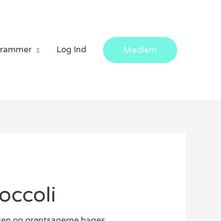
grammer
Log Ind
Medlem
occoli
ksen og grøntsagerne bages