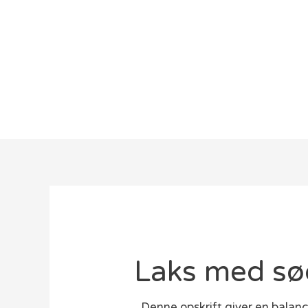
Laks med sød
Denne opskrift giver en bala