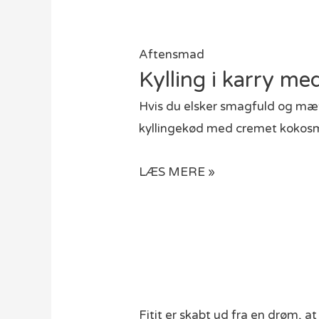
Aftensmad
Kylling i karry me
Hvis du elsker smagfuld og mætt
kyllingekød med cremet koko
LÆS MERE »
Fitit er skabt ud fra en drøm, a