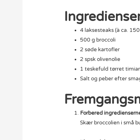
Ingredienser
4 laksesteaks (à ca. 150
500 g broccoli
2 søde kartofler
2 spsk olivenolie
1 teskefuld tørret timia
Salt og peber efter sma
Fremgangs
Forbered ingrediensern
Skær broccolien i små bu