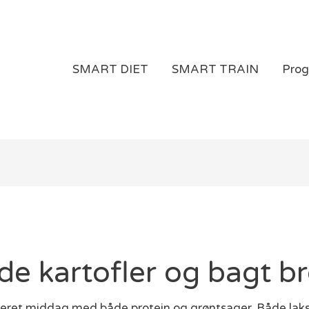
SMART DIET
SMART TRAIN
Pro
e kartofler og bagt br
nceret middag med både protein og grøntsager. Både la