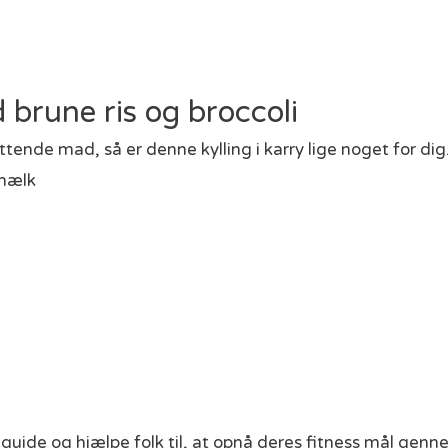
d brune ris og broccoli
ende mad, så er denne kylling i karry lige noget for di
smælk
t guide og hjælpe folk til, at opnå deres fitness mål ge