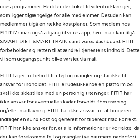
uges programmer. Hertil er der linket til videoforklaringer,
som ligger tilgængelige for alle medlemmer. Desuden kan
medlemmer tilgå en række kostplaner. Som medlem hos
FITIT får man også adgang til vores app, hvor man kan tilgå
SMART DIET, SMART TRAIN samt vores dashboard. FITIT
forbeholder sig retten til at ændre i tjenestens indhold. Dette
vil som udgangspunkt blive varslet via mail.
FITIT tager forbehold for fejl og mangler og står ikke til
ansvar for indholdet. FITIT er udelukkende en platform og
skal ikke sidestilles med en personlig træninger. FITIT har
ikke ansvar for eventuelle skader forvoldt ifbm træning
og/eller madlavning. FITIT har ikke ansvar for at brugeren
indtager en sund kost og generelt for tilberedt mad korrekt.
FITIT har ikke ansvar for, at alle informationer er korrekte, da
der kan forekomme fejl og mangler (se nærmere nedenfor).