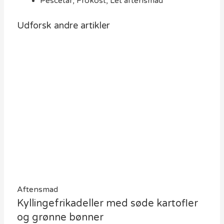
Pescetar
,
Frokost
,
Let aftensmad
Udforsk andre artikler
Aftensmad
Kyllingefrikadeller med søde kartofler
og grønne bønner