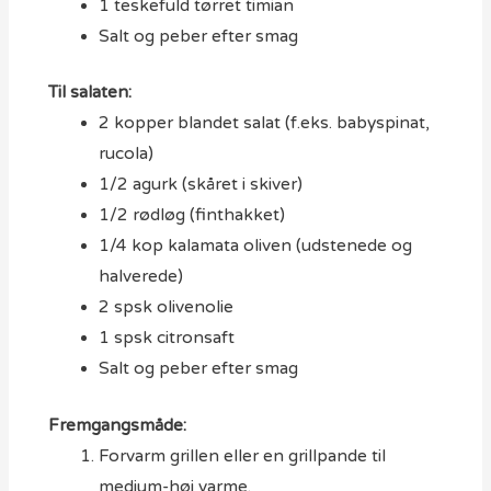
1 teskefuld tørret timian
Salt og peber efter smag
Til salaten:
2 kopper blandet salat (f.eks. babyspinat,
rucola)
1/2 agurk (skåret i skiver)
1/2 rødløg (finthakket)
1/4 kop kalamata oliven (udstenede og
halverede)
2 spsk olivenolie
1 spsk citronsaft
Salt og peber efter smag
Fremgangsmåde:
Forvarm grillen eller en grillpande til
medium-høj varme.