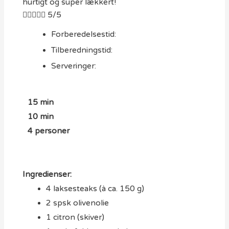
hurtigt og super lækkert!





5/5
Forberedelsestid:
Tilberedningstid:
Serveringer:
15 min
10 min
4 personer
Ingredienser:
4 laksesteaks (à ca. 150 g)
2 spsk olivenolie
1 citron (skiver)