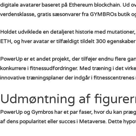
digitale avatarer baseret på Ethereum blockchain. Ud ove
verdensklasse, gratis sæsonvarer fra GYMBROs butik og 
Holdet udviklede en detaljeret historie med mutationer, 
ETH, og hver avatar er tilfældigt tildelt 300 egenskabe
PowerUp er et andet projekt, der tilføjer endnu flere g
konkurrere i fitnessudfordringer. Med træning i det virke
innovative
træningsplaner
der indgår i fitnesscentrene
Udmøntning af figure
PowerUp og Gymbros har et par faser, hvor du kan præge d
af dens popularitet eller succes i Metaverse. Dette hypo