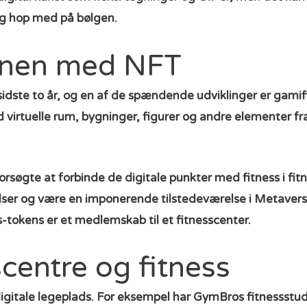
og hop med på bølgen.
ionen med NFT
sidste to år, og en af de spændende udviklinger er
gamif
rtuelle rum, bygninger, figurer og andre elementer fra de
øgte at forbinde de digitale punkter med fitness i fitn
lser og være en imponerende tilstedeværelse i Metaver
tokens er et medlemskab til et fitnesscenter.
scentre og fitness
 digitale legeplads. For eksempel har GymBros fitnessst