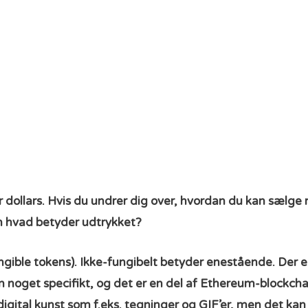
er dollars. Hvis du undrer dig over, hvordan du kan sælge 
n hvad betyder udtrykket?
ngible tokens). Ikke-fungibelt betyder enestående. Der e
m noget specifikt, og det er en del af Ethereum-blockch
gital kunst som f.eks. tegninger og GIF’er, men det kan