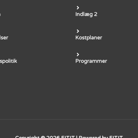
m
Indlæg 2
lser
Kostplaner
spolitik
Programmer