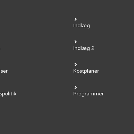
Indlæg
m
Indlæg 2
lser
Kostplaner
spolitik
Programmer