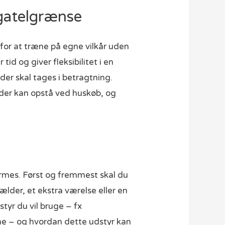
agatelgrænse
or at træne på egne vilkår uden
id og giver fleksibilitet i en
der skal tages i betragtning.
 der kan opstå ved huskøb, og
mes. Først og fremmest skal du
lder, et ekstra værelse eller en
tyr du vil bruge – fx
ne – og hvordan dette udstyr kan