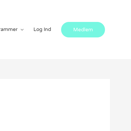
rammer
Log Ind
Medlem