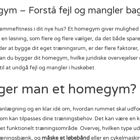
gym – Forstå fejl og mangler b
emmefitness i dit nye hus? Et homegym giver mulighed f
en løsning, som flere og flere vælger, da det både sparer t
r at bygge dit eget træningsrum, er der flere faktorer, 
n du bygger dit homegym, hvilke juridiske overvejelser
il at undgå fejl og mangler i huskøbet.
ger man et homegym?
nlægning og en klar idé om, hvordan rummet skal udfor
om kan tilpasses dine træningsbehov. Det kan være en kæ
t funktionelt træningsområde. Overvej, hvilken type uds
ræningsbænk, og
måske et løbebånd
eller en cykelmaski