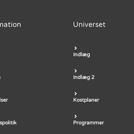
mation
Universet
Indlæg
m
Indlæg 2
lser
Kostplaner
spolitik
Programmer