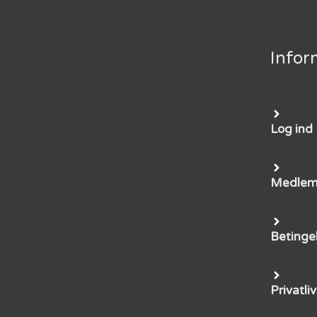
Infor
Log ind
Medle
Betinge
Privatliv