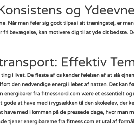
l Konsistens og Ydeevn
. Når man føler sig godt tilpas i sit træningstøj, er man 
er fri bevægelse, kan motivere dig til at yde dit bedste.
ransport: Effektiv Tem
ing i livet. De fleste af os kender følelsen af at slå ø
tilført den nødvendige energi i løbet af natten. Det kan f
kan energibarer fra fitnessnord.com være et essentielt o
 gode at have med i rygsækken til den skoleelev, der kende
at have med i lommen på de pressede dage, hvor man måsk
 tjener energibarerne fra fitness.com et utal af formål, 