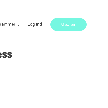
grammer
Log Ind
Medlem
ess