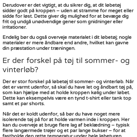
Derudover er det vigtigt, at du sikrer dig, at dit løbetøj
sidder godt på kroppen – uden at stramme for meget eller
sidde for løst. Dette giver dig mulighed for at bevæge dig
frit og undgå unødvendige gener som gnidninger eller
irritationer.
Endelig bør du også overveje materialet i dit løbetøj; nogle
materialer er mere åndbare end andre, hvilket kan gavne
din præstation under træningen.
Er der forskel på tøj til sommer- og
vinterløb?
Der er stor forskel på løbetøj til sommer- og vinterløb. Når
det er varmt udenfor, så skal du have let og åndbart tøj på,
som kan hjælpe med at holde kroppen kølig under løbet.
Dette kan eksempelvis være en tynd t-shirt eller tank top
samt et par shorts.
Når det er koldt udenfor, så bør du have noget mere
isolerende tøj på for at holde varmen inde i kroppen. Her
kan du overveje at bruge flere lag af beklædning – typisk
flere langærmede trøjer og et par lange bukser – for at
fastholde den rette temperatur under hele løbeturen.