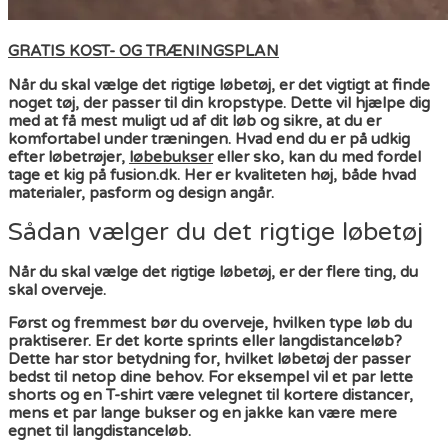
GRATIS KOST- OG TRÆNINGSPLAN
Når du skal vælge det rigtige løbetøj, er det vigtigt at finde
noget tøj, der passer til din kropstype. Dette vil hjælpe dig
med at få mest muligt ud af dit løb og sikre, at du er
komfortabel under træningen. Hvad end du er på udkig
efter løbetrøjer,
løbebukser
eller sko, kan du med fordel
tage et kig på fusion.dk. Her er kvaliteten høj, både hvad
materialer, pasform og design angår.
Sådan vælger du det rigtige løbetøj
Når du skal vælge det rigtige løbetøj, er der flere ting, du
skal overveje.
Først og fremmest bør du overveje, hvilken type løb du
praktiserer. Er det korte sprints eller langdistanceløb?
Dette har stor betydning for, hvilket løbetøj der passer
bedst til netop dine behov. For eksempel vil et par lette
shorts og en T-shirt være velegnet til kortere distancer,
mens et par lange bukser og en jakke kan være mere
egnet til langdistanceløb.