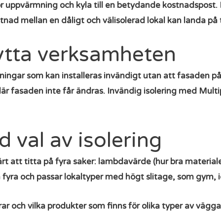
gör uppvärmning och kyla till en betydande kostnadspost.
tnad mellan en dåligt och välisolerad lokal kan landa på 
lytta verksamheten
ösningar som kan installeras invändigt utan att fasaden p
r fasaden inte får ändras. Invändig isolering med Multip
 val av isolering
rt att titta på fyra saker: lambdavärde (hur bra material
la fyra och passar lokaltyper med högt slitage, som gym, i
r och vilka produkter som finns för olika typer av väggar