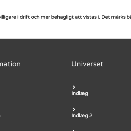
illigare i drift och mer behagligt att vistas i. Det mär
mation
Universet
Indlæg
m
Indlæg 2