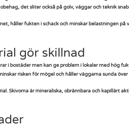
 obehag, det sliter också på golv, väggar och teknik sna
net, håller fukten i schack och minskar belastningen på
al gör skillnad
rar i bostäder men kan ge problem i lokaler med hög fukt
t minskar risken för mögel och håller väggarna sunda över 
al. Skivorna är mineraliska, obrännbara och kapillärt akti
nader