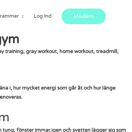
grammer
Log Ind
Medlem
 gym
äna i, hur mycket energi som går åt och hur länge
renoveras.
ym
n tung, fönster immar igen och svetten lägger sig som