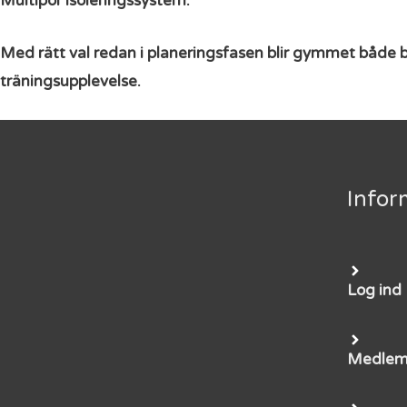
Multipor isoleringssystem
.
Med rätt val redan i planeringsfasen blir gymmet både b
träningsupplevelse.
Infor
Log ind
Medle