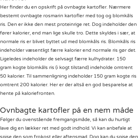
Her finder du en opskrift på ovnbagte kartofler. Nærmere
bestemt ovnbagte rosmarin kartofler med tog og blomkåls
ris. Den er ikke den mest proteinrige ret. Dog indeholder den
fører kalorier, end man lige skulle tro. Dette skyldes i sær, at
normale ris er blivet byttet ud med blomkåls ris. Blomkåls ris
indeholder væsentligt færre kalorier end normale ris gør det.
Ligeledes indeholder de selvsagt færre kulhydrater. 150
gram kogte blomkåls ris (i kogt tilstand) indeholde omtrent
50 kalorier. Til sammenligning indeholder 150 gram kogte ris
omtrent 200 kalorier. Her er der altså en god besparelse at
hente på kaloriefronten.
Ovnbagte kartofler på en nem måde
Følger du ovenstående fremgangsmåde, så kan du hurtigt
lave dig en lækker ret med godt indhold. Vi kan anbefale at
spise den som frokost eller aftensmad. Dog kan du spise den